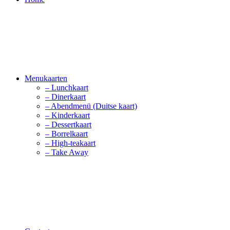
Menukaarten
– Lunchkaart
– Dinerkaart
– Abendmenü (Duitse kaart)
– Kinderkaart
– Dessertkaart
– Borrelkaart
– High-teakaart
– Take Away